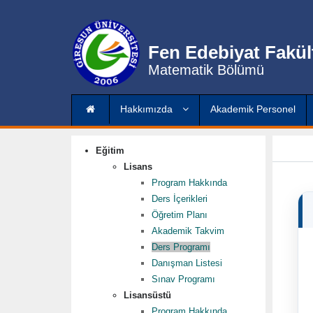
Fen Edebiyat Fakül
Matematik Bölümü
Hakkımızda
Akademik Personel
Eğitim
Lisans
Program Hakkında
Ders İçerikleri
Öğretim Planı
Akademik Takvim
Ders Programı
Danışman Listesi
Sınav Programı
Lisansüstü
Program Hakkında