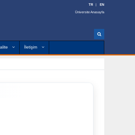
TR
EN
Üniversite Anasayfa
A
r
a
alite
İletişim